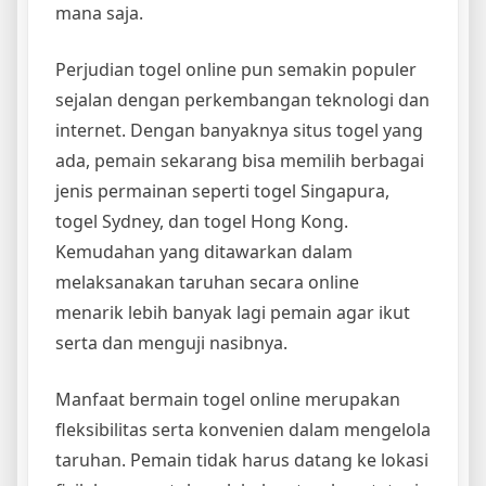
mana saja.
Perjudian togel online pun semakin populer
sejalan dengan perkembangan teknologi dan
internet. Dengan banyaknya situs togel yang
ada, pemain sekarang bisa memilih berbagai
jenis permainan seperti togel Singapura,
togel Sydney, dan togel Hong Kong.
Kemudahan yang ditawarkan dalam
melaksanakan taruhan secara online
menarik lebih banyak lagi pemain agar ikut
serta dan menguji nasibnya.
Manfaat bermain togel online merupakan
fleksibilitas serta konvenien dalam mengelola
taruhan. Pemain tidak harus datang ke lokasi