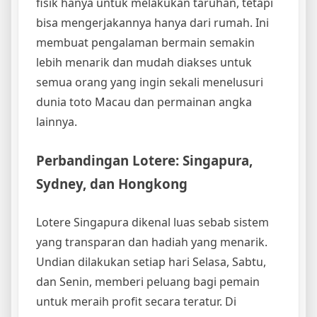
fisik hanya untuk melakukan taruhan, tetapi
bisa mengerjakannya hanya dari rumah. Ini
membuat pengalaman bermain semakin
lebih menarik dan mudah diakses untuk
semua orang yang ingin sekali menelusuri
dunia toto Macau dan permainan angka
lainnya.
Perbandingan Lotere: Singapura,
Sydney, dan Hongkong
Lotere Singapura dikenal luas sebab sistem
yang transparan dan hadiah yang menarik.
Undian dilakukan setiap hari Selasa, Sabtu,
dan Senin, memberi peluang bagi pemain
untuk meraih profit secara teratur. Di