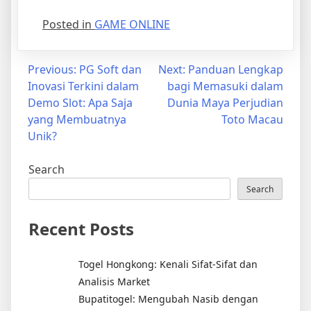
Posted in
GAME ONLINE
Post
Previous:
PG Soft dan
Next:
Panduan Lengkap
Inovasi Terkini dalam
bagi Memasuki dalam
navigation
Demo Slot: Apa Saja
Dunia Maya Perjudian
yang Membuatnya
Toto Macau
Unik?
Search
Search
Recent Posts
Togel Hongkong: Kenali Sifat-Sifat dan
Analisis Market
Bupatitogel: Mengubah Nasib dengan