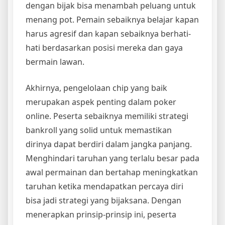
dengan bijak bisa menambah peluang untuk
menang pot. Pemain sebaiknya belajar kapan
harus agresif dan kapan sebaiknya berhati-
hati berdasarkan posisi mereka dan gaya
bermain lawan.
Akhirnya, pengelolaan chip yang baik
merupakan aspek penting dalam poker
online. Peserta sebaiknya memiliki strategi
bankroll yang solid untuk memastikan
dirinya dapat berdiri dalam jangka panjang.
Menghindari taruhan yang terlalu besar pada
awal permainan dan bertahap meningkatkan
taruhan ketika mendapatkan percaya diri
bisa jadi strategi yang bijaksana. Dengan
menerapkan prinsip-prinsip ini, peserta