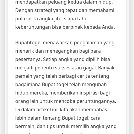
mendapatkan peluang kedua dalam hidup.
Dengan strategi yang tepat dan memahami
pola serta angka jitu, siapa tahu
keberuntungan bisa berpihak kepada Anda.
Bupatitogel menawarkan pengalaman yang
menarik dan menegangkan bagi para
pesertanya. Setiap angka yang dipilih bisa
menjadi penentu sukses atau gagal. Banyak
pemain yang telah berbagi cerita tentang
bagaimana Bupatitogel telah mengubah
hidup mereka, memberikan inspirasi bagi
orang lain untuk mencoba peruntungannya.
Di dalam artikel ini, kita akan membahas
lebih dalam tentang Bupatitogel, cara
bermain, dan tips untuk memilih angka yang