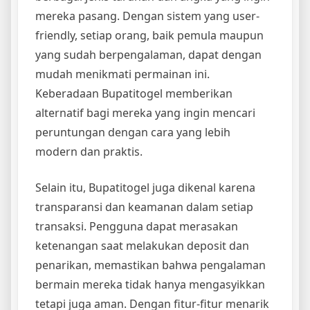
mereka pasang. Dengan sistem yang user-
friendly, setiap orang, baik pemula maupun
yang sudah berpengalaman, dapat dengan
mudah menikmati permainan ini.
Keberadaan Bupatitogel memberikan
alternatif bagi mereka yang ingin mencari
peruntungan dengan cara yang lebih
modern dan praktis.
Selain itu, Bupatitogel juga dikenal karena
transparansi dan keamanan dalam setiap
transaksi. Pengguna dapat merasakan
ketenangan saat melakukan deposit dan
penarikan, memastikan bahwa pengalaman
bermain mereka tidak hanya mengasyikkan
tetapi juga aman. Dengan fitur-fitur menarik