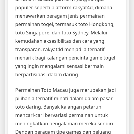
populer seperti platform rakyat4d, dimana
menawarkan beragam jenis permainan
permainan togel, termasuk toto Hongkong,
toto Singapore, dan toto Sydney. Melalui
kemudahan aksesibilitas dan cara yang
transparan, rakyat4d menjadi alternatif
menarik bagi kalangan pencinta game togel
yang ingin mengalami sensasi bermain
berpartisipasi dalam daring.
Permainan Toto Macau juga merupakan jadi
pilihan alternatif minati dalam dalam pasar
toto daring. Banyak kalangan petaruh
mencari-cari bervariasi permainan untuk
meningkatkan pengalaman mereka sendiri.
Dengan beragam tipe games dan peluang