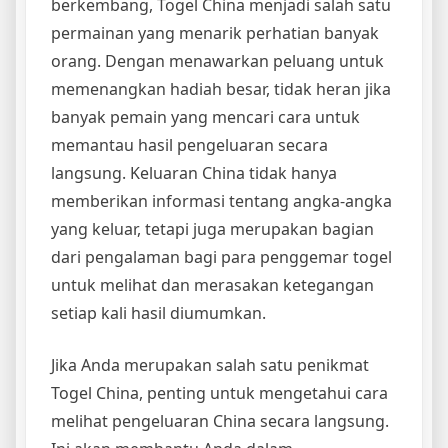
berkembang, Togel China menjadi salah satu
permainan yang menarik perhatian banyak
orang. Dengan menawarkan peluang untuk
memenangkan hadiah besar, tidak heran jika
banyak pemain yang mencari cara untuk
memantau hasil pengeluaran secara
langsung. Keluaran China tidak hanya
memberikan informasi tentang angka-angka
yang keluar, tetapi juga merupakan bagian
dari pengalaman bagi para penggemar togel
untuk melihat dan merasakan ketegangan
setiap kali hasil diumumkan.
Jika Anda merupakan salah satu penikmat
Togel China, penting untuk mengetahui cara
melihat pengeluaran China secara langsung.