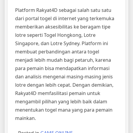
Platform Rakyat4D sebagai salah satu satu
dari portal togel di internet yang terkemuka
memberikan aksesibilitas ke beragam tipe
lotre seperti Togel Hongkong, Lotre
Singapore, dan Lotre Sydney. Platform ini
membuat perbandingan antara togel
menjadi lebih mudah bagi petaruh, karena
para pemain bisa mendapatkan informasi
dan analisis mengenai masing-masing jenis
lotre dengan lebih cepat. Dengan demikian,
Rakyat4D memfasilitasi pemain untuk
mengambil pilihan yang lebih baik dalam
menentukan togel mana yang para pemain
mainkan.