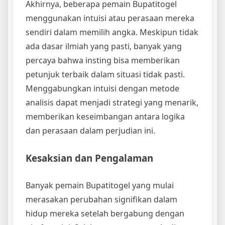
Akhirnya, beberapa pemain Bupatitogel
menggunakan intuisi atau perasaan mereka
sendiri dalam memilih angka. Meskipun tidak
ada dasar ilmiah yang pasti, banyak yang
percaya bahwa insting bisa memberikan
petunjuk terbaik dalam situasi tidak pasti.
Menggabungkan intuisi dengan metode
analisis dapat menjadi strategi yang menarik,
memberikan keseimbangan antara logika
dan perasaan dalam perjudian ini.
Kesaksian dan Pengalaman
Banyak pemain Bupatitogel yang mulai
merasakan perubahan signifikan dalam
hidup mereka setelah bergabung dengan