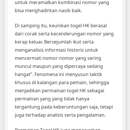
untuk meramalkan kombinasi nomor yang
bisa menghadirkan nasib baik.
Di samping itu, keunikan togel HK berasal
dari corak serta kecenderungan nomor yang
kerap keluar. Bersejumlah ikut serta
menganalisis informasi historis untuk
mencermati nomor-nomor yang sering
muncul maupun yang dipercaya sedang
hangat”. Fenomena ini menyusun taktik
khusus di kalangan para pemain, sehingga
menjadikan permainan togel HK sebagai
permainan yang yang tidak hanya
tergantung pada keberuntungan saja, tetapi
juga terhadap analisis serta pengalaman.