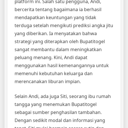
platform ini. Salah satu pengguna, Andi,
bercerita tentang bagaimana ia berhasil
mendapatkan keuntungan yang tidak
terduga setelah mengikuti prediksi angka jitu
yang diberikan. Ia menyatakan bahwa
strategi yang diterapkan oleh Bupatitogel
sangat membantu dalam meningkatkan
peluang menang. Kini, Andi dapat
menggunakan hasil kemenangannya untuk
memenuhi kebutuhan keluarga dan
merencanakan liburan impian.
Selain Andi, ada juga Siti, seorang ibu rumah
tangga yang menemukan Bupatitogel
sebagai sumber penghasilan tambahan.
Dengan sedikit modal dan informasi yang