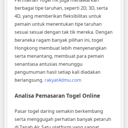
Permainan Togel HK juga menawarkan
berbagai tipe taruhan, seperti 2D, 3D, serta
4D, yang memberikan fleksibilitas untuk
pemain untuk menentukan tipe taruhan
sesuai sesuai dengan tak tik mereka. Dengan
beraneka ragam banyak pilihan ini, togel
Hongkong membuat lebih menyenangkan
serta menantang, membuat para pemain
senantiasa antusias menunggu
pengumuman hasil setiap kali diadakan
berlangsung.
rakyat4dmu.com
Analisa Pemasaran Togel Online
Pasar togel daring semakin berkembang
serta menggugah perhatian banyak petaruh
di Tanah Air. Satu platform yang sangat