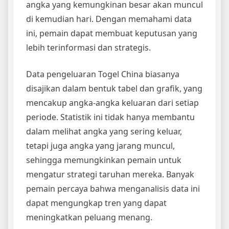
angka yang kemungkinan besar akan muncul
di kemudian hari. Dengan memahami data
ini, pemain dapat membuat keputusan yang
lebih terinformasi dan strategis.
Data pengeluaran Togel China biasanya
disajikan dalam bentuk tabel dan grafik, yang
mencakup angka-angka keluaran dari setiap
periode. Statistik ini tidak hanya membantu
dalam melihat angka yang sering keluar,
tetapi juga angka yang jarang muncul,
sehingga memungkinkan pemain untuk
mengatur strategi taruhan mereka. Banyak
pemain percaya bahwa menganalisis data ini
dapat mengungkap tren yang dapat
meningkatkan peluang menang.