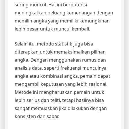
sering muncul. Hal ini berpotensi
meningkatkan peluang kemenangan dengan
memilih angka yang memiliki kemungkinan
lebih besar untuk muncul kembali.
Selain itu, metode statistik juga bisa
diterapkan untuk memaksimalkan pilihan
angka. Dengan menggunakan rumus dan
analisis data, seperti frekuensi munculnya
angka atau kombinasi angka, pemain dapat
mengambil keputusan yang lebih rasional.
Metode ini mengharuskan pemain untuk
lebih serius dan teliti, tetapi hasilnya bisa
sangat memuaskan jika dilakukan dengan
konsisten dan sabar.