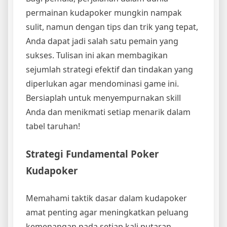
permainan kudapoker mungkin nampak
sulit, namun dengan tips dan trik yang tepat,
Anda dapat jadi salah satu pemain yang
sukses. Tulisan ini akan membagikan
sejumlah strategi efektif dan tindakan yang
diperlukan agar mendominasi game ini.
Bersiaplah untuk menyempurnakan skill
Anda dan menikmati setiap menarik dalam
tabel taruhan!
Strategi Fundamental Poker
Kudapoker
Memahami taktik dasar dalam kudapoker
amat penting agar meningkatkan peluang
kemenangan pada setiap kali putaran.