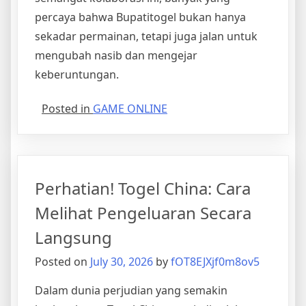
percaya bahwa Bupatitogel bukan hanya
sekadar permainan, tetapi juga jalan untuk
mengubah nasib dan mengejar
keberuntungan.
Posted in
GAME ONLINE
Perhatian! Togel China: Cara
Melihat Pengeluaran Secara
Langsung
Posted on
July 30, 2026
by
fOT8EJXjf0m8ov5
Dalam dunia perjudian yang semakin