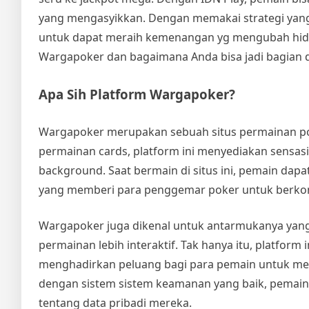
yang mengasyikkan. Dengan memakai strategi yang
untuk dapat meraih kemenangan yg mengubah hidup.
Wargapoker dan bagaimana Anda bisa jadi bagian dar
Apa Sih Platform Wargapoker?
Wargapoker merupakan sebuah situs permainan pok
permainan cards, platform ini menyediakan sensas
background. Saat bermain di situs ini, pemain da
yang memberi para penggemar poker untuk berkomp
Wargapoker juga dikenal untuk antarmukanya yang
permainan lebih interaktif. Tak hanya itu, platfor
menghadirkan peluang bagi para pemain untuk men
dengan sistem sistem keamanan yang baik, pemai
tentang data pribadi mereka.