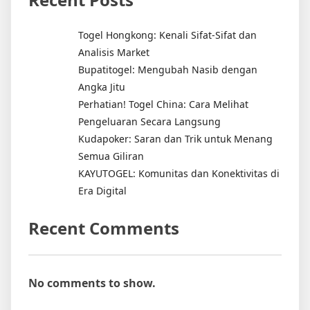
Togel Hongkong: Kenali Sifat-Sifat dan
Analisis Market
Bupatitogel: Mengubah Nasib dengan
Angka Jitu
Perhatian! Togel China: Cara Melihat
Pengeluaran Secara Langsung
Kudapoker: Saran dan Trik untuk Menang
Semua Giliran
KAYUTOGEL: Komunitas dan Konektivitas di
Era Digital
Recent Comments
No comments to show.