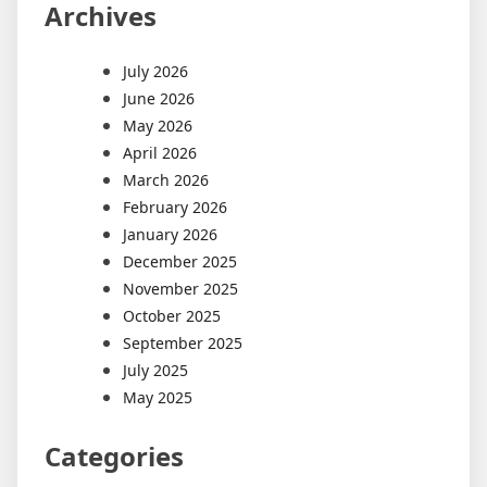
Archives
July 2026
June 2026
May 2026
April 2026
March 2026
February 2026
January 2026
December 2025
November 2025
October 2025
September 2025
July 2025
May 2025
Categories