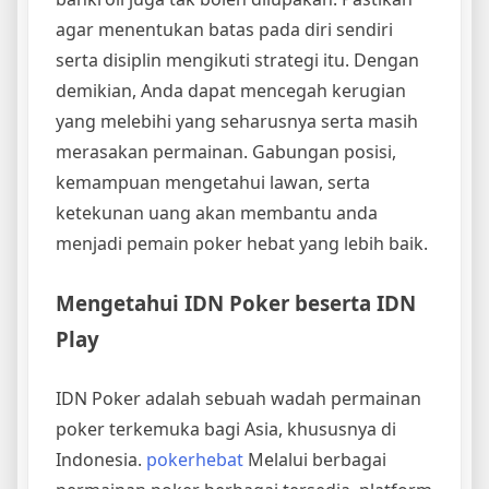
agar menentukan batas pada diri sendiri
serta disiplin mengikuti strategi itu. Dengan
demikian, Anda dapat mencegah kerugian
yang melebihi yang seharusnya serta masih
merasakan permainan. Gabungan posisi,
kemampuan mengetahui lawan, serta
ketekunan uang akan membantu anda
menjadi pemain poker hebat yang lebih baik.
Mengetahui IDN Poker beserta IDN
Play
IDN Poker adalah sebuah wadah permainan
poker terkemuka bagi Asia, khususnya di
Indonesia.
pokerhebat
Melalui berbagai