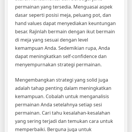
permainan yang tersedia. Menguasai aspek
dasar seperti posisi meja, peluang pot, dan
hand values dapat menyediakan keuntungan
besar. Rajinlah bermain dengan ikut bermain
di meja yang sesuai dengan level
kemampuan Anda. Sedemikian rupa, Anda
dapat meningkatkan self-confidence dan
menyempurnakan strategi permainan.
Mengembangkan strategi yang solid juga
adalah tahap penting dalam meningkatkan
kemampuan. Cobalah untuk menganalisis
permainan Anda setelahnya setiap sesi
permainan. Cari tahu kesalahan-kesalahan
yang sering terjadi dan temukan cara untuk
memperbaiki. Berguna juga untuk