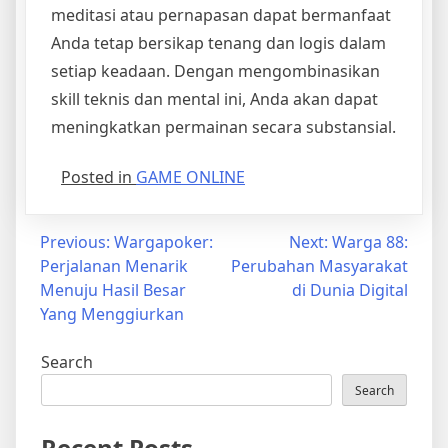
meditasi atau pernapasan dapat bermanfaat
Anda tetap bersikap tenang dan logis dalam
setiap keadaan. Dengan mengombinasikan
skill teknis dan mental ini, Anda akan dapat
meningkatkan permainan secara substansial.
Posted in
GAME ONLINE
Post
Previous:
Wargapoker:
Next:
Warga 88:
Perjalanan Menarik
Perubahan Masyarakat
navigation
Menuju Hasil Besar
di Dunia Digital
Yang Menggiurkan
Search
Search
Recent Posts