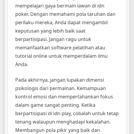
mempelajari gaya bermain lawan di idn
poker. Dengan memahami pola taruhan dan
perilaku mereka, Anda dapat mengambil
keputusan yang lebih baik saat
berpartisipasi. Jangan ragu untuk
memanfaatkan software pelatihan atau
tutorial online untuk memperdalam ilmu
Anda.
Pada akhirnya, jangan lupakan dimensi
psikologis dari permainan. Kemampuan
kontrol emosi dan mempertahankan fokus
dalam game sangat penting. Ketika
berpartisipasi di idn play, cobalah untuk tetap
tenang walaupun menghadapi kekalahan.
Membangun pola pikir yang baik dan