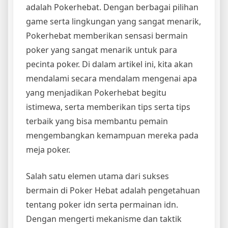
adalah Pokerhebat. Dengan berbagai pilihan
game serta lingkungan yang sangat menarik,
Pokerhebat memberikan sensasi bermain
poker yang sangat menarik untuk para
pecinta poker. Di dalam artikel ini, kita akan
mendalami secara mendalam mengenai apa
yang menjadikan Pokerhebat begitu
istimewa, serta memberikan tips serta tips
terbaik yang bisa membantu pemain
mengembangkan kemampuan mereka pada
meja poker.
Salah satu elemen utama dari sukses
bermain di Poker Hebat adalah pengetahuan
tentang poker idn serta permainan idn.
Dengan mengerti mekanisme dan taktik