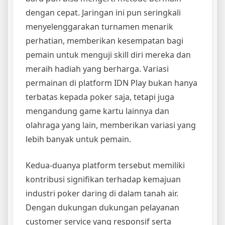
dengan cepat. Jaringan ini pun seringkali
menyelenggarakan turnamen menarik
perhatian, memberikan kesempatan bagi
pemain untuk menguji skill diri mereka dan
meraih hadiah yang berharga. Variasi
permainan di platform IDN Play bukan hanya
terbatas kepada poker saja, tetapi juga
mengandung game kartu lainnya dan
olahraga yang lain, memberikan variasi yang
lebih banyak untuk pemain.
Kedua-duanya platform tersebut memiliki
kontribusi signifikan terhadap kemajuan
industri poker daring di dalam tanah air.
Dengan dukungan dukungan pelayanan
customer service yang responsif serta