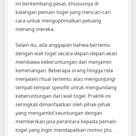
ini berkembang pesat, khususnya di
kalangan pemain togel yang mencari-cari
cara untuk mengoptimalkan peluang
menang mereka.
Selain itu, ada anggapan bahwa bertemu
dengan wali togel secara depan-depan akan
membawa keberuntungan dan menjamin
kemenangan. Beberapa orang hingga rela
menjalani ritual tertentu atau mengunjungi
tempat-tempat spesifik untuk mengundang
keberuntungan dari wali togel. Praktik ini
seringkali dimanfaatkan oleh pihak-pihak
yang mengambil keuntungan dengan
memberikan jasa perantara kepada pemain
togel yang ingin mendapatkan nomor jitu.