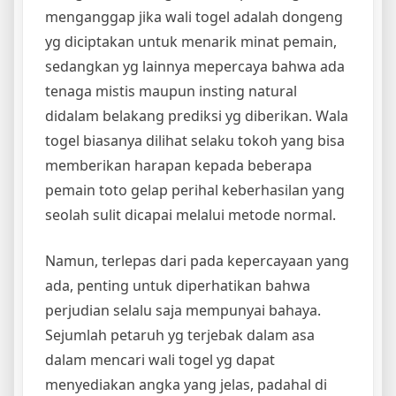
menganggap jika wali togel adalah dongeng
yg diciptakan untuk menarik minat pemain,
sedangkan yg lainnya mepercaya bahwa ada
tenaga mistis maupun insting natural
didalam belakang prediksi yg diberikan. Wala
togel biasanya dilihat selaku tokoh yang bisa
memberikan harapan kepada beberapa
pemain toto gelap perihal keberhasilan yang
seolah sulit dicapai melalui metode normal.
Namun, terlepas dari pada kepercayaan yang
ada, penting untuk diperhatikan bahwa
perjudian selalu saja mempunyai bahaya.
Sejumlah petaruh yg terjebak dalam asa
dalam mencari wali togel yg dapat
menyediakan angka yang jelas, padahal di