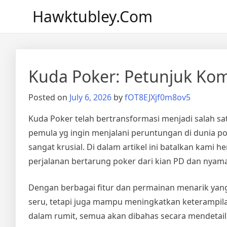
Skip
Hawktubley.com
to
content
Kuda Poker: Petunjuk Ko
Posted on
July 6, 2026
by
fOT8EJXjf0m8ov5
Kuda Poker telah bertransformasi menjadi salah sa
pemula yg ingin menjalani peruntungan di dunia 
sangat krusial. Di dalam artikel ini batalkan kam
perjalanan bertarung poker dari kian PD dan nyam
Dengan berbagai fitur dan permainan menarik yan
seru, tetapi juga mampu meningkatkan keterampilan
dalam rumit, semua akan dibahas secara mendetail