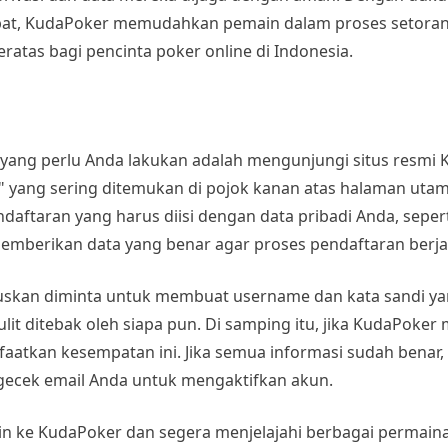
at, KudaPoker memudahkan pemain dalam proses setora
ratas bagi pencinta poker online di Indonesia.
l yang perlu Anda lakukan adalah mengunjungi situs resmi 
asi" yang sering ditemukan di pojok kanan atas halaman uta
aftaran yang harus diisi dengan data pribadi Anda, seper
emberikan data yang benar agar proses pendaftaran berjal
ruskan diminta untuk membuat username dan kata sandi ya
lit ditebak oleh siapa pun. Di samping itu, jika KudaPoke
atkan kesempatan ini. Jika semua informasi sudah benar,
gecek email Anda untuk mengaktifkan akun.
gin ke KudaPoker dan segera menjelajahi berbagai permain