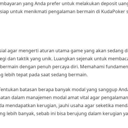
embayaran yang Anda prefer untuk melakukan deposit uan
a siap untuk menikmati pengalaman bermain di KudaPoker 
sial agar mengerti aturan utama game yang akan sedang d
egi dan taktik yang unik. Luangkan sejenak untuk memba
 bermain dengan penuh percaya diri. Memahami fundament
 lebih tepat pada saat sedang bermain.
 Tentukan batasan berapa banyak modal yang sanggup Anda
taatan dalam manajemen modal amat vital agar pengalama
nda mendapatkan kerugian, jauhi usaha agar seketika men
ng lebih banyak, sebab ini bisa berujung dalam kerugian ya