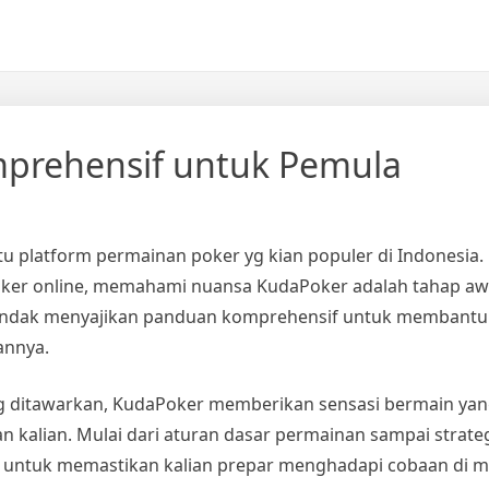
mprehensif untuk Pemula
tu platform permainan poker yg kian populer di Indonesia.
poker online, memahami nuansa KudaPoker adalah tahap aw
i hendak menyajikan panduan komprehensif untuk membantu 
annya.
g ditawarkan, KudaPoker memberikan sensasi bermain yan
 kalian. Mulai dari aturan dasar permainan sampai strateg
 untuk memastikan kalian prepar menghadapi cobaan di me