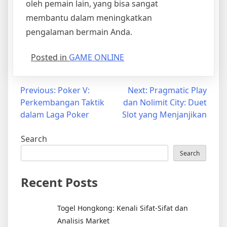
oleh pemain lain, yang bisa sangat
membantu dalam meningkatkan
pengalaman bermain Anda.
Posted in
GAME ONLINE
Post
Previous:
Poker V:
Next:
Pragmatic Play
Perkembangan Taktik
dan Nolimit City: Duet
navigation
dalam Laga Poker
Slot yang Menjanjikan
Search
Search
Recent Posts
Togel Hongkong: Kenali Sifat-Sifat dan
Analisis Market