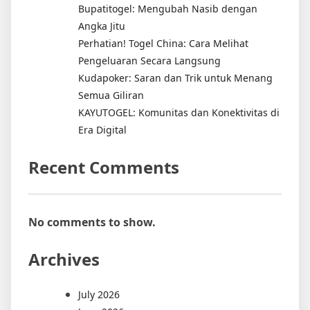
Bupatitogel: Mengubah Nasib dengan
Angka Jitu
Perhatian! Togel China: Cara Melihat
Pengeluaran Secara Langsung
Kudapoker: Saran dan Trik untuk Menang
Semua Giliran
KAYUTOGEL: Komunitas dan Konektivitas di
Era Digital
Recent Comments
No comments to show.
Archives
July 2026