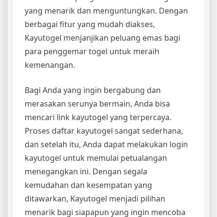
yang menarik dan menguntungkan. Dengan
berbagai fitur yang mudah diakses,
Kayutogel menjanjikan peluang emas bagi
para penggemar togel untuk meraih
kemenangan.
Bagi Anda yang ingin bergabung dan
merasakan serunya bermain, Anda bisa
mencari link kayutogel yang terpercaya.
Proses daftar kayutogel sangat sederhana,
dan setelah itu, Anda dapat melakukan login
kayutogel untuk memulai petualangan
menegangkan ini. Dengan segala
kemudahan dan kesempatan yang
ditawarkan, Kayutogel menjadi pilihan
menarik bagi siapapun yang ingin mencoba