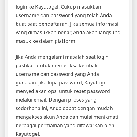
login ke Kayutogel. Cukup masukkan
username dan password yang telah Anda
buat saat pendaftaran. Jika semua informasi
yang dimasukkan benar, Anda akan langsung
masuk ke dalam platform.
Jika Anda mengalami masalah saat login,
pastikan untuk memeriksa kembali
username dan password yang Anda
gunakan. Jika lupa password, Kayutogel
menyediakan opsi untuk reset password
melalui email. Dengan proses yang
sederhana ini, Anda dapat dengan mudah
mengakses akun Anda dan mulai menikmati
berbagai permainan yang ditawarkan oleh
Kayutogel.