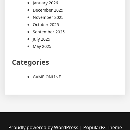
January 2026
December 2025
November 2025
October 2025
September 2025
July 2025
May 2025
Categories
GAME ONLINE
Proudly powered by WordPress
|
PopularFX Theme