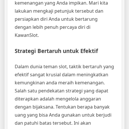
kemenangan yang Anda impikan. Mari kita
lakukan mengkaji petunjuk tersebut dan
persiapkan diri Anda untuk bertarung
dengan lebih penuh percaya diri di
KawanSlot.
Strategi Bertaruh untuk Efektif
Dalam dunia teman slot, taktik bertaruh yang
efektif sangat krusial dalam meningkatkan
kemungkinan anda meraih kemenangan.
Salah satu pendekatan strategi yang dapat
diterapkan adalah mengelola anggaran
dengan bijaksana. Tentukan berapa banyak
uang yang bisa Anda gunakan untuk berjudi
dan patuhi batas tersebut. Ini akan