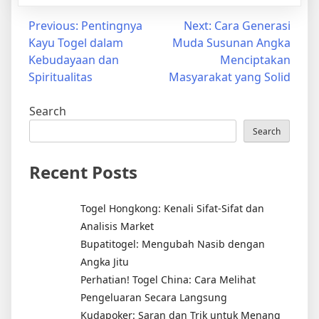
Post
Previous:
Pentingnya
Next:
Cara Generasi
Kayu Togel dalam
Muda Susunan Angka
navigation
Kebudayaan dan
Menciptakan
Spiritualitas
Masyarakat yang Solid
Search
Search
Recent Posts
Togel Hongkong: Kenali Sifat-Sifat dan
Analisis Market
Bupatitogel: Mengubah Nasib dengan
Angka Jitu
Perhatian! Togel China: Cara Melihat
Pengeluaran Secara Langsung
Kudapoker: Saran dan Trik untuk Menang