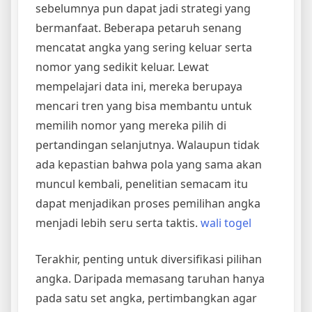
sebelumnya pun dapat jadi strategi yang
bermanfaat. Beberapa petaruh senang
mencatat angka yang sering keluar serta
nomor yang sedikit keluar. Lewat
mempelajari data ini, mereka berupaya
mencari tren yang bisa membantu untuk
memilih nomor yang mereka pilih di
pertandingan selanjutnya. Walaupun tidak
ada kepastian bahwa pola yang sama akan
muncul kembali, penelitian semacam itu
dapat menjadikan proses pemilihan angka
menjadi lebih seru serta taktis.
wali togel
Terakhir, penting untuk diversifikasi pilihan
angka. Daripada memasang taruhan hanya
pada satu set angka, pertimbangkan agar