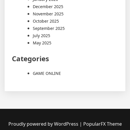
December 2025
November 2025
October 2025
September 2025
July 2025
May 2025
Categories
GAME ONLINE
Proudly powered by WordPress
|
PopularFX Theme