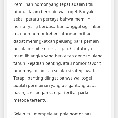
Pemilihan nomor yang tepat adalah titik
utama dalam bermain walitogel. Banyak
sekali petaruh percaya bahwa memilih
nomor yang berdasarkan tanggal signifikan
maupun nomor keberuntungan pribadi
dapat meningkatkan peluang para pemain
untuk meraih kemenangan. Contohnya,
memilih angka yang berkaitan dengan ulang
tahun, kejadian penting, atau nomor favorit
umumnya dijadikan selaku strategi awal.
Tetapi, penting diingat bahwa walitogel
adalah permainan yang bergantung pada
nasib, jadi jangan sangat terikat pada
metode tertentu.
Selain itu, mempelajari pola nomor hasil