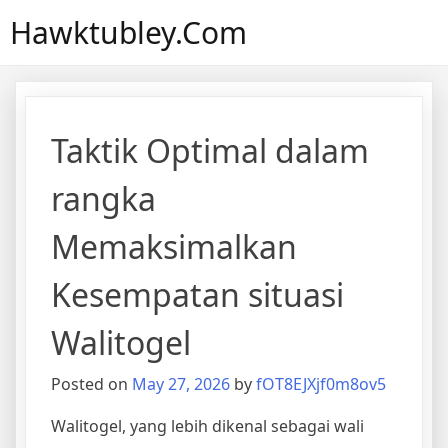
Skip
Hawktubley.com
to
content
Taktik Optimal dalam
rangka
Memaksimalkan
Kesempatan situasi
Walitogel
Posted on
May 27, 2026
by
fOT8EJXjf0m8ov5
Walitogel, yang lebih dikenal sebagai wali