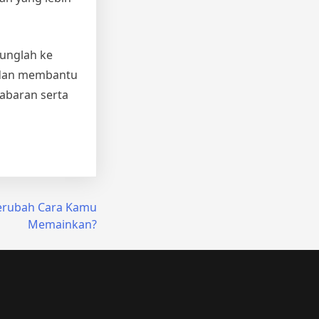
unglah ke
 dan membantu
abaran serta
erubah Cara Kamu
Memainkan?