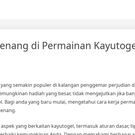
enang di Permainan Kayutoge
e yang semakin populer di kalangan penggemar perjudian di
ungkinan hadiah yang besar, tidak mengejutkan jika bany
l. Bagi anda yang baru mulai, mengetahui cara kerja perma
menang.
ek yang berkaitan kayutogel, termasuk aturan dasar, tips
perbaiki kemungkinan Anda. Dengan memahami berbagai 