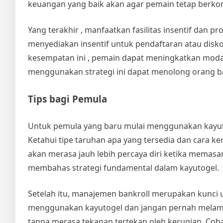
keuangan yang baik akan agar pemain tetap berkons
Yang terakhir , manfaatkan fasilitas insentif dan pr
menyediakan insentif untuk pendaftaran atau disk
kesempatan ini , pemain dapat meningkatkan mod
menggunakan strategi ini dapat menolong orang b
Tips bagi Pemula
Untuk pemula yang baru mulai menggunakan kayut
Ketahui tipe taruhan apa yang tersedia dan cara k
akan merasa jauh lebih percaya diri ketika mema
membahas strategi fundamental dalam kayutogel.
Setelah itu, manajemen bankroll merupakan kunci 
menggunakan kayutogel dan jangan pernah melampa
tanpa merasa tekanan tertekan oleh kerugian. Co