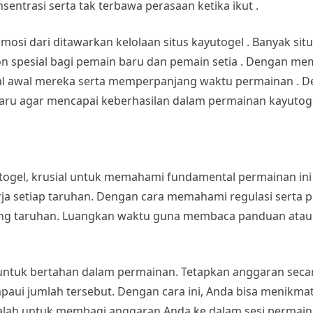
entrasi serta tak terbawa perasaan ketika ikut .
omosi dari ditawarkan kelolaan situs kayutogel . Banyak sit
on spesial bagi pemain baru dan pemain setia . Dengan m
al awal mereka serta memperpanjang waktu permainan . 
aru agar mencapai keberhasilan dalam permainan kayutoge
ogel, krusial untuk memahami fundamental permainan ini
erja setiap taruhan. Dengan cara memahami regulasi serta 
sang taruhan. Luangkan waktu guna membaca panduan atau 
untuk bertahan dalam permainan. Tetapkan anggaran secar
ui jumlah tersebut. Dengan cara ini, Anda bisa menikma
balah untuk membagi anggaran Anda ke dalam sesi permain