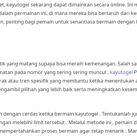
, kayutogel sekarang dapat dimainkan secara online. Ini
dalam permainan ini, di mana mereka bisa bertaruh dari k
an, penting bagi pemain untuk senantiasa bermain dengan b
ik yang matang supaya bisa meraih kemenangan. Salah sat
matan pada nomor yang sering sering muncul .
kayutogel
P
rak atau tren spesifik yang membantu ketika menentukan 
ngambil pilihan yang lebih baik serta meningkatkan kese
n dengan cerdas ketika bermain kayutogel . Tentukanlah j
an melebihi limit tersebut . Melalui metode ini , pemain 
a mempertahankan proses bermain agar tetap menarik . M