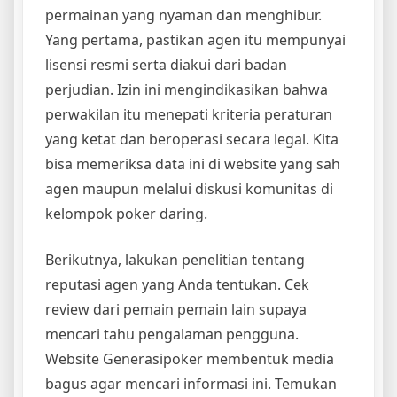
permainan yang nyaman dan menghibur.
Yang pertama, pastikan agen itu mempunyai
lisensi resmi serta diakui dari badan
perjudian. Izin ini mengindikasikan bahwa
perwakilan itu menepati kriteria peraturan
yang ketat dan beroperasi secara legal. Kita
bisa memeriksa data ini di website yang sah
agen maupun melalui diskusi komunitas di
kelompok poker daring.
Berikutnya, lakukan penelitian tentang
reputasi agen yang Anda tentukan. Cek
review dari pemain pemain lain supaya
mencari tahu pengalaman pengguna.
Website Generasipoker membentuk media
bagus agar mencari informasi ini. Temukan