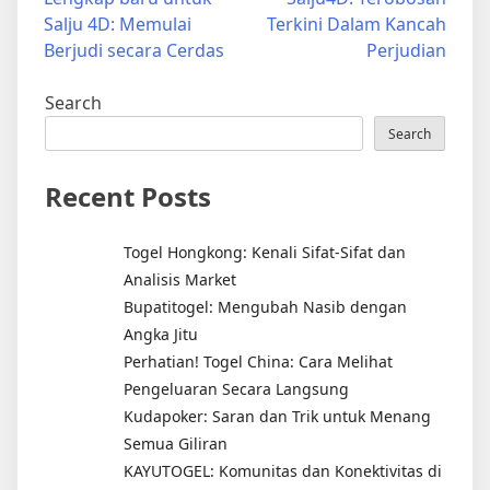
navigation
Salju 4D: Memulai
Terkini Dalam Kancah
Berjudi secara Cerdas
Perjudian
Search
Search
Recent Posts
Togel Hongkong: Kenali Sifat-Sifat dan
Analisis Market
Bupatitogel: Mengubah Nasib dengan
Angka Jitu
Perhatian! Togel China: Cara Melihat
Pengeluaran Secara Langsung
Kudapoker: Saran dan Trik untuk Menang
Semua Giliran
KAYUTOGEL: Komunitas dan Konektivitas di