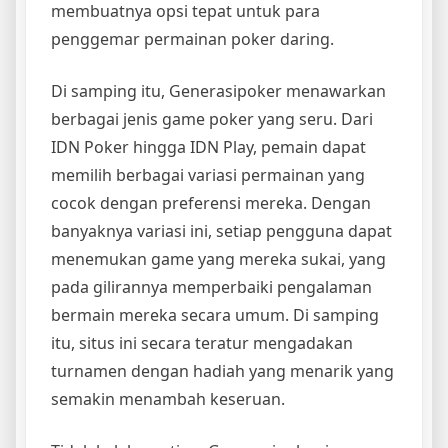
membuatnya opsi tepat untuk para
penggemar permainan poker daring.
Di samping itu, Generasipoker menawarkan
berbagai jenis game poker yang seru. Dari
IDN Poker hingga IDN Play, pemain dapat
memilih berbagai variasi permainan yang
cocok dengan preferensi mereka. Dengan
banyaknya variasi ini, setiap pengguna dapat
menemukan game yang mereka sukai, yang
pada gilirannya memperbaiki pengalaman
bermain mereka secara umum. Di samping
itu, situs ini secara teratur mengadakan
turnamen dengan hadiah yang menarik yang
semakin menambah keseruan.