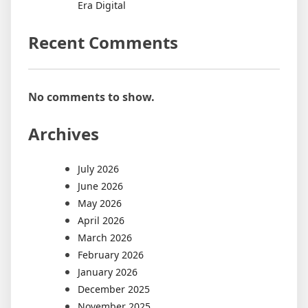
Era Digital
Recent Comments
No comments to show.
Archives
July 2026
June 2026
May 2026
April 2026
March 2026
February 2026
January 2026
December 2025
November 2025