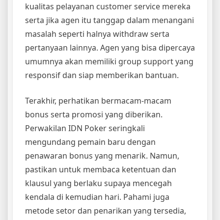
kualitas pelayanan customer service mereka
serta jika agen itu tanggap dalam menangani
masalah seperti halnya withdraw serta
pertanyaan lainnya. Agen yang bisa dipercaya
umumnya akan memiliki group support yang
responsif dan siap memberikan bantuan.
Terakhir, perhatikan bermacam-macam
bonus serta promosi yang diberikan.
Perwakilan IDN Poker seringkali
mengundang pemain baru dengan
penawaran bonus yang menarik. Namun,
pastikan untuk membaca ketentuan dan
klausul yang berlaku supaya mencegah
kendala di kemudian hari. Pahami juga
metode setor dan penarikan yang tersedia,