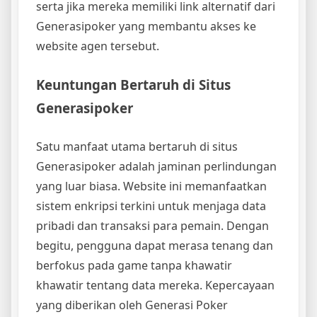
serta jika mereka memiliki link alternatif dari
Generasipoker yang membantu akses ke
website agen tersebut.
Keuntungan Bertaruh di Situs
Generasipoker
Satu manfaat utama bertaruh di situs
Generasipoker adalah jaminan perlindungan
yang luar biasa. Website ini memanfaatkan
sistem enkripsi terkini untuk menjaga data
pribadi dan transaksi para pemain. Dengan
begitu, pengguna dapat merasa tenang dan
berfokus pada game tanpa khawatir
khawatir tentang data mereka. Kepercayaan
yang diberikan oleh Generasi Poker