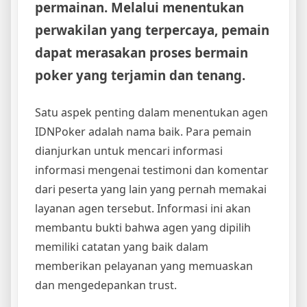
permainan. Melalui menentukan
perwakilan yang terpercaya, pemain
dapat merasakan proses bermain
poker yang terjamin dan tenang.
Satu aspek penting dalam menentukan agen
IDNPoker adalah nama baik. Para pemain
dianjurkan untuk mencari informasi
informasi mengenai testimoni dan komentar
dari peserta yang lain yang pernah memakai
layanan agen tersebut. Informasi ini akan
membantu bukti bahwa agen yang dipilih
memiliki catatan yang baik dalam
memberikan pelayanan yang memuaskan
dan mengedepankan trust.