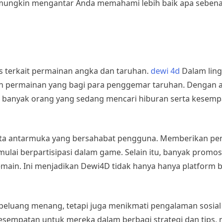
 mungkin mengantar Anda memahami lebih baik apa seben
s terkait permainan angka dan taruhan.
dewi 4d
Dalam lin
an permainan yang bagi para penggemar taruhan. Dengan a
an banyak orang yang sedang mencari hiburan serta kesem
rta antarmuka yang bersahabat pengguna. Memberikan p
ulai berpartisipasi dalam game. Selain itu, banyak promo
ain. Ini menjadikan Dewi4D tidak hanya hanya platform bi
 peluang menang, tetapi juga menikmati pengalaman sosia
kesempatan untuk mereka dalam berbagi strategi dan tips,