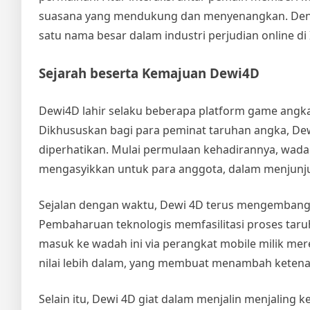
suasana yang mendukung dan menyenangkan. Denga
satu nama besar dalam industri perjudian online di
Sejarah beserta Kemajuan Dewi4D
Dewi4D lahir selaku beberapa platform game angka
Dikhususkan bagi para peminat taruhan angka, 
diperhatikan. Mulai permulaan kehadirannya, wa
mengasyikkan untuk para anggota, dalam menjunju
Sejalan dengan waktu, Dewi 4D terus mengembangka
Pembaharuan teknologis memfasilitasi proses taru
masuk ke wadah ini via perangkat mobile milik m
nilai lebih dalam, yang membuat menambah ketenar
Selain itu, Dewi 4D giat dalam menjalin menjaling