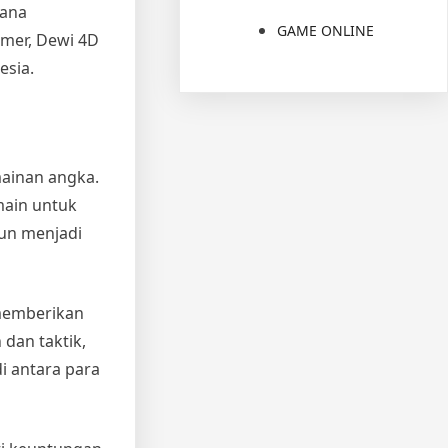
sana
GAME ONLINE
omer, Dewi 4D
esia.
ainan angka.
main untuk
un menjadi
memberikan
 dan taktik,
i antara para