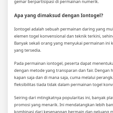
gemar berpartisipasi di permainan numerik.
Apa yang dimaksud dengan Iontogel?
Iontogel adalah sebuah permainan daring yang mula
elemen togel konvensional dan teknik terkini, seh
Banyak sekali orang yang menyukai permainan ini k
yang tersedia.
Pada permainan iontogel, peserta dapat menentuka
dengan metode yang transparan dan fair. Dengan ha
kapan saja dan di mana saja, cuma melalui perangk
fleksibilitas tiada tidak dalam permainan togel konv
Seiring dari mtingkatnya popularitas ini, banyak 
promosi yang menarik. Ini mendatangkan lebih ban
kombinasi dari kesenangan bermain dan peluang me