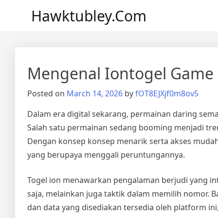
Skip
Hawktubley.com
to
content
Mengenal Iontogel Game D
Posted on
March 14, 2026
by
fOT8EJXjf0m8ov5
Dalam era digital sekarang, permainan daring sem
Salah satu permainan sedang booming menjadi tren
Dengan konsep konsep menarik serta akses mudah ak
yang berupaya menggali peruntungannya.
Togel ion menawarkan pengalaman berjudi yang int
saja, melainkan juga taktik dalam memilih nomor. 
dan data yang disediakan tersedia oleh platform i