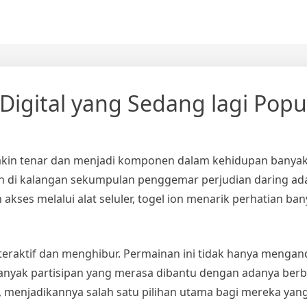
igital yang Sedang lagi Popu
akin tenar dan menjadi komponen dalam kehidupan banyak 
 di kalangan sekumpulan penggemar perjudian daring adal
ses melalui alat seluler, togel ion menarik perhatian ban
eraktif dan menghibur. Permainan ini tidak hanya mengan
Banyak partisipan yang merasa dibantu dengan adanya berb
ni, menjadikannya salah satu pilihan utama bagi mereka ya