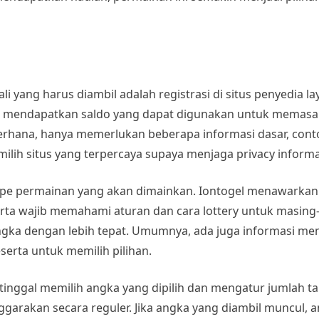
 yang harus diambil adalah registrasi di situs penyedia lay
tuk mendapatkan saldo yang dapat digunakan untuk memasa
rhana, hanya memerlukan beberapa informasi dasar, con
emilih situs yang terpercaya supaya menjaga privacy inform
tipe permainan yang akan dimainkan. Iontogel menawarkan
serta wajib memahami aturan dan cara lottery untuk masing
gka dengan lebih tepat. Umumnya, ada juga informasi me
erta untuk memilih pilihan.
inggal memilih angka yang dipilih dan mengatur jumlah ta
ggarakan secara reguler. Jika angka yang diambil muncul, a