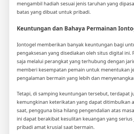
mengambil hadiah sesuai jenis taruhan yang dipasa
batas yang dibuat untuk pribadi.
Keuntungan dan Bahaya Permainan Ionto
Iontogel memberikan banyak keuntungan bagi unt
pengaksesan yang disediakan oleh situs digital in
saja melalui perangkat yang terhubung dengan jarin
memberi kesempatan pemain untuk menentukan jeni
pengalaman bermain yang lebih dan menyenangka
Tetapi, di samping keuntungan tersebut, terdapat ju
kemungkinan keterikatan yang dapat ditimbulkan aki
saat, pengguna bisa hilang pengendalian atas mas
ini dapat berakibat kesulitan keuangan yang serius 
pribadi amat krusial saat bermain.