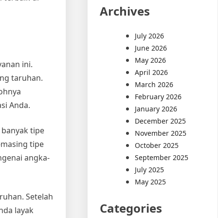
Archives
July 2026
June 2026
May 2026
anan ini.
April 2026
ng taruhan.
March 2026
tohnya
February 2026
asi Anda.
January 2026
December 2025
 banyak tipe
November 2025
-masing tipe
October 2025
ngenai angka-
September 2025
July 2025
May 2025
ruhan. Setelah
Categories
nda layak