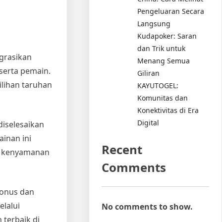
Pengeluaran Secara
Langsung
Kudapoker: Saran
dan Trik untuk
egrasikan
Menang Semua
serta pemain.
Giliran
ilihan taruhan
KAYUTOGEL:
Komunitas dan
Konektivitas di Era
Digital
diselesaikan
inan ini
Recent
an kenyamanan
Comments
bonus dan
lalui
No comments to show.
terbaik di