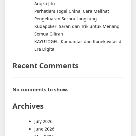
Angka Jitu
Perhatian! Togel China: Cara Melihat
Pengeluaran Secara Langsung
Kudapoker: Saran dan Trik untuk Menang
Semua Giliran
KAYUTOGEL: Komunitas dan Konektivitas di
Era Digital
Recent Comments
No comments to show.
Archives
July 2026
June 2026