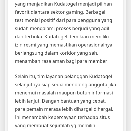
yang menjadikan Kudatogel menjadi pilihan
favorit diantara sektor gaming. Berbagai
testimonial positif dari para pengguna yang
sudah mengalami proses berjudi yang adil
dan terbuka. Kudatogel demikian memiliki
izin resmi yang memastikan operasionalnya
berlangsung dalam koridor yang sah,
menambah rasa aman bagi para member.
Selain itu, tim layanan pelanggan Kudatogel
selanjutnya siap sedia menolong anggota jika
menemui masalah maupun butuh informasi
lebih lanjut. Dengan bantuan yang cepat,
para pemain merasa lebih dihargai dihargai.
Ini menambah kepercayaan terhadap situs
yang membuat sejumlah yg memilih