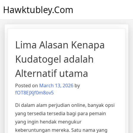
Skip
Hawktubley.com
to
content
Lima Alasan Kenapa
Kudatogel adalah
Alternatif utama
Posted on
March 13, 2026
by
fOT8EJXjf0m8ov5
Di dalam alam perjudian online, banyak opsi
yang tersedia tersedia bagi para pemain
yang ingin hendak mengukur
keberuntungan mereka. Satu nama yang