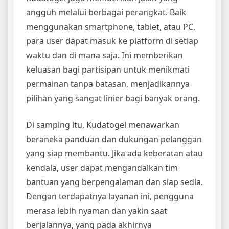
angguh melalui berbagai perangkat. Baik
menggunakan smartphone, tablet, atau PC,
para user dapat masuk ke platform di setiap
waktu dan di mana saja. Ini memberikan
keluasan bagi partisipan untuk menikmati
permainan tanpa batasan, menjadikannya
pilihan yang sangat linier bagi banyak orang.
Di samping itu, Kudatogel menawarkan
beraneka panduan dan dukungan pelanggan
yang siap membantu. Jika ada keberatan atau
kendala, user dapat mengandalkan tim
bantuan yang berpengalaman dan siap sedia.
Dengan terdapatnya layanan ini, pengguna
merasa lebih nyaman dan yakin saat
berjalannya, yang pada akhirnya