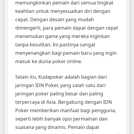
memungkinkan pemain dari semua tingkat
keahlian untuk menyesuaikan diri dengan
cepat. Dengan desain yang mudah
dimengerti, para pemain dapat dengan cepat
menemukan game yang mereka inginkan
tanpa kesulitan. Ini pastinya sangat
menyenangkan bagi pemain baru yang ingin
masuk ke dunia poker online.
Selain itu, Kudapoker adalah bagian dari
jaringan IDN Poker, yang salah satu dari
jaringan poker paling besar dan paling
terpercaya di Asia. Bergabung dengan IDN
Poker memberikan manfaat bagi pengguna,
seperti lebih banyak opsi permainan dan
suasana yang dinamis. Pemain dapat