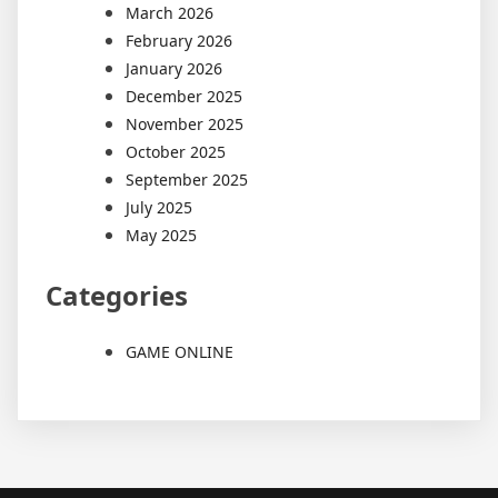
March 2026
February 2026
January 2026
December 2025
November 2025
October 2025
September 2025
July 2025
May 2025
Categories
GAME ONLINE