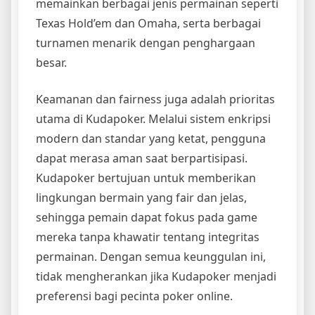
memainkan berbagai jenis permainan seperti
Texas Hold’em dan Omaha, serta berbagai
turnamen menarik dengan penghargaan
besar.
Keamanan dan fairness juga adalah prioritas
utama di Kudapoker. Melalui sistem enkripsi
modern dan standar yang ketat, pengguna
dapat merasa aman saat berpartisipasi.
Kudapoker bertujuan untuk memberikan
lingkungan bermain yang fair dan jelas,
sehingga pemain dapat fokus pada game
mereka tanpa khawatir tentang integritas
permainan. Dengan semua keunggulan ini,
tidak mengherankan jika Kudapoker menjadi
preferensi bagi pecinta poker online.