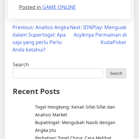
Posted in
GAME ONLINE
Post
Previous:
Analisis Angka
Next:
IDNPlay: Menguak
dalam Supertogel: Apa
Asyiknya Permainan di
navigation
saja yang perlu Perlu
KudaPoker
Anda ketahui?
Search
Search
Recent Posts
Togel Hongkong: Kenali Sifat-Sifat dan
Analisis Market
Bupatitogel: Mengubah Nasib dengan
Angka Jitu
Perhatian! Togel China: Cara Melihat