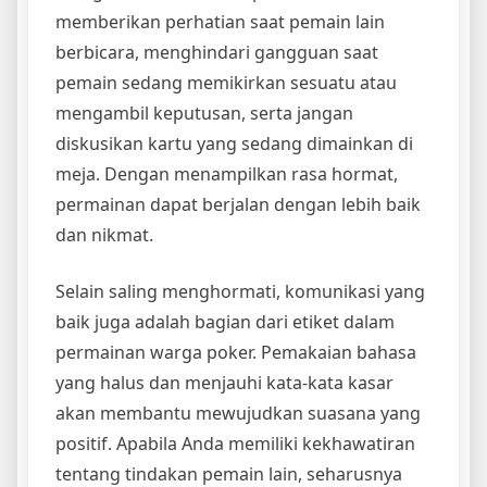
memberikan perhatian saat pemain lain
berbicara, menghindari gangguan saat
pemain sedang memikirkan sesuatu atau
mengambil keputusan, serta jangan
diskusikan kartu yang sedang dimainkan di
meja. Dengan menampilkan rasa hormat,
permainan dapat berjalan dengan lebih baik
dan nikmat.
Selain saling menghormati, komunikasi yang
baik juga adalah bagian dari etiket dalam
permainan warga poker. Pemakaian bahasa
yang halus dan menjauhi kata-kata kasar
akan membantu mewujudkan suasana yang
positif. Apabila Anda memiliki kekhawatiran
tentang tindakan pemain lain, seharusnya