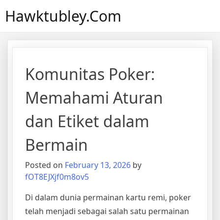
Skip
Hawktubley.com
to
content
Komunitas Poker:
Memahami Aturan
dan Etiket dalam
Bermain
Posted on
February 13, 2026
by
fOT8EJXjf0m8ov5
Di dalam dunia permainan kartu remi, poker
telah menjadi sebagai salah satu permainan