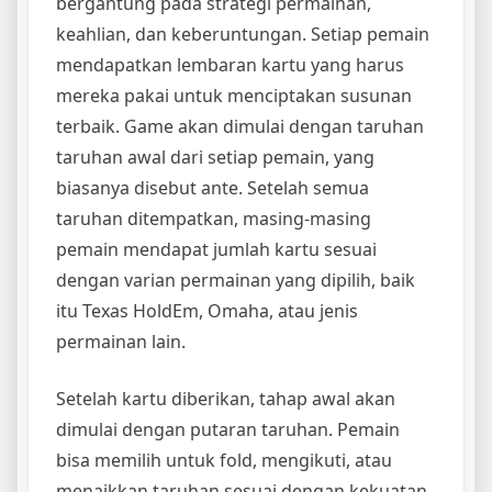
bergantung pada strategi permainan,
keahlian, dan keberuntungan. Setiap pemain
mendapatkan lembaran kartu yang harus
mereka pakai untuk menciptakan susunan
terbaik. Game akan dimulai dengan taruhan
taruhan awal dari setiap pemain, yang
biasanya disebut ante. Setelah semua
taruhan ditempatkan, masing-masing
pemain mendapat jumlah kartu sesuai
dengan varian permainan yang dipilih, baik
itu Texas HoldEm, Omaha, atau jenis
permainan lain.
Setelah kartu diberikan, tahap awal akan
dimulai dengan putaran taruhan. Pemain
bisa memilih untuk fold, mengikuti, atau
menaikkan taruhan sesuai dengan kekuatan