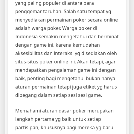
yang paling populer di antara para
penggemar taruhan. Salah satu tempat yg
menyediakan permainan poker secara online
adalah warga poker. Warga poker di
Indonesia semakin mengetahui dan berminat
dengan game ini, karena kemudahan
aksesibilitas dan interaksi yg disediakan oleh
situs-situs poker online ini. Akan tetapi, agar
mendapatkan pengalaman game ini dengan
baik, penting bagi mengetahui bukan hanya
aturan permainan tetapi juga etiket yg harus
dipegang dalam setiap sesi sesi game.
Memahami aturan dasar poker merupakan
langkah pertama yg baik untuk setiap
partisipan, khususnya bagi mereka yg baru