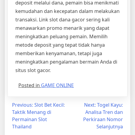
deposit melalui dana, pemain bisa menikmati
kemudahan dan kecepatan dalam melakukan
transaksi. Link slot dana gacor sering kali
menawarkan promo menarik yang dapat
meningkatkan peluang pemain. Memilih
metode deposit yang tepat tidak hanya
memberikan kenyamanan, tetapi juga
meningkatkan pengalaman bermain Anda di
situs slot gacor.
Posted in
GAME ONLINE
Post
Previous:
Slot Bet Kecil:
Next:
Togel Kayu:
Taktik Menang di
Analisa Tren dan
navigation
Permainan Slot
Perkiraan Nomor
Thailand
Selanjutnya