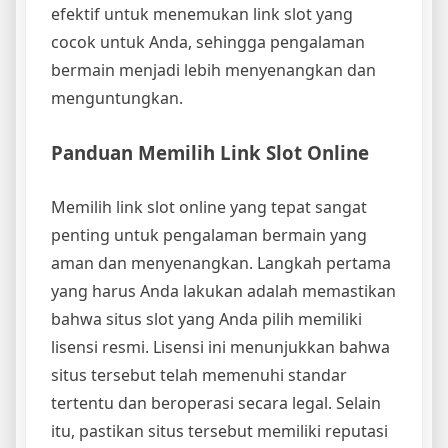
efektif untuk menemukan link slot yang
cocok untuk Anda, sehingga pengalaman
bermain menjadi lebih menyenangkan dan
menguntungkan.
Panduan Memilih Link Slot Online
Memilih link slot online yang tepat sangat
penting untuk pengalaman bermain yang
aman dan menyenangkan. Langkah pertama
yang harus Anda lakukan adalah memastikan
bahwa situs slot yang Anda pilih memiliki
lisensi resmi. Lisensi ini menunjukkan bahwa
situs tersebut telah memenuhi standar
tertentu dan beroperasi secara legal. Selain
itu, pastikan situs tersebut memiliki reputasi