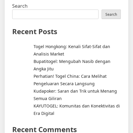
Search
Search
Recent Posts
Togel Hongkong: Kenali Sifat-Sifat dan
Analisis Market
Bupatitogel: Mengubah Nasib dengan
Angka Jitu
Perhatian! Togel China: Cara Melihat
Pengeluaran Secara Langsung
Kudapoker: Saran dan Trik untuk Menang
Semua Giliran
KAYUTOGEL: Komunitas dan Konektivitas di
Era Digital
Recent Comments