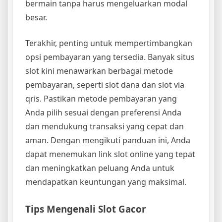
bermain tanpa harus mengeluarkan modal
besar.
Terakhir, penting untuk mempertimbangkan
opsi pembayaran yang tersedia. Banyak situs
slot kini menawarkan berbagai metode
pembayaran, seperti slot dana dan slot via
qris. Pastikan metode pembayaran yang
Anda pilih sesuai dengan preferensi Anda
dan mendukung transaksi yang cepat dan
aman. Dengan mengikuti panduan ini, Anda
dapat menemukan link slot online yang tepat
dan meningkatkan peluang Anda untuk
mendapatkan keuntungan yang maksimal.
Tips Mengenali Slot Gacor