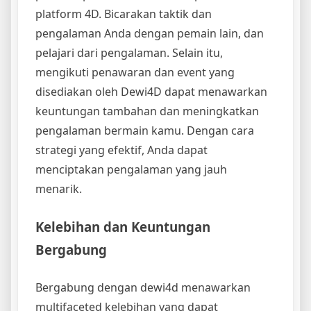
platform 4D. Bicarakan taktik dan
pengalaman Anda dengan pemain lain, dan
pelajari dari pengalaman. Selain itu,
mengikuti penawaran dan event yang
disediakan oleh Dewi4D dapat menawarkan
keuntungan tambahan dan meningkatkan
pengalaman bermain kamu. Dengan cara
strategi yang efektif, Anda dapat
menciptakan pengalaman yang jauh
menarik.
Kelebihan dan Keuntungan
Bergabung
Bergabung dengan dewi4d menawarkan
multifaceted kelebihan yang dapat