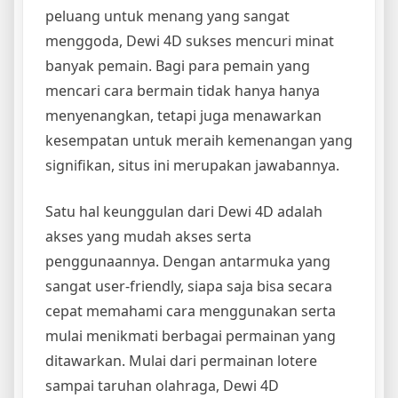
peluang untuk menang yang sangat
menggoda, Dewi 4D sukses mencuri minat
banyak pemain. Bagi para pemain yang
mencari cara bermain tidak hanya hanya
menyenangkan, tetapi juga menawarkan
kesempatan untuk meraih kemenangan yang
signifikan, situs ini merupakan jawabannya.
Satu hal keunggulan dari Dewi 4D adalah
akses yang mudah akses serta
penggunaannya. Dengan antarmuka yang
sangat user-friendly, siapa saja bisa secara
cepat memahami cara menggunakan serta
mulai menikmati berbagai permainan yang
ditawarkan. Mulai dari permainan lotere
sampai taruhan olahraga, Dewi 4D