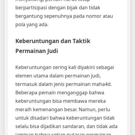
berpartisipasi dengan bijak dan tidak
bergantung sepenuhnya pada nomor atau
pola yang ada.
Keberuntungan dan Taktik
Permainan Judi
Keberuntungan sering kali diyakini sebagai
elemen utama dalam permainan judi,
termasuk dalam jenis permainan maha4d.
Beberapa pemain menganggap bahwa
keberuntungan bisa membawa mereka
meraih kemenangan besar. Namun, perlu
untuk disadari bahwa keberuntungan tidak
selalu bisa dijadikan sandaran, dan tidak ada
jaminan bahwa setiap putaran permainan