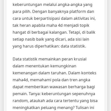
keberuntungan melalui angka-angka yang
para pilih. Dengan banyaknya platform dan
cara untuk berpartisipasi dalam aktivitas ini,
tak heran apabila maha 4d menjadi topik
hangat di berbagai kalangan. Tetapi, di balik
setiap nasib baik yang dicari, ada sisi lain
yang harus diperhatikan: data statistik.
Data statistik memainkan peran krusial
dalam menentukan kemungkinan
kemenangan dalam taruhan. Dalam konteks
maha4d, memahami pola dan tren angka
dapat memberikan wawasan berharga bagi
pemain. Tanya: keberuntungan sepenuhnya
random, ataukah ada cara tertentu yang bisa
meningkatkan peluang menang? Tulisan ini