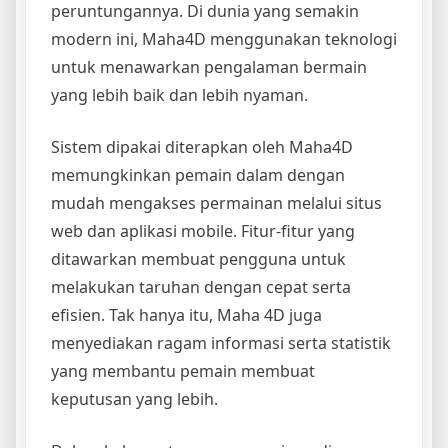
peruntungannya. Di dunia yang semakin
modern ini, Maha4D menggunakan teknologi
untuk menawarkan pengalaman bermain
yang lebih baik dan lebih nyaman.
Sistem dipakai diterapkan oleh Maha4D
memungkinkan pemain dalam dengan
mudah mengakses permainan melalui situs
web dan aplikasi mobile. Fitur-fitur yang
ditawarkan membuat pengguna untuk
melakukan taruhan dengan cepat serta
efisien. Tak hanya itu, Maha 4D juga
menyediakan ragam informasi serta statistik
yang membantu pemain membuat
keputusan yang lebih.