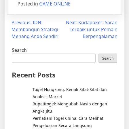
Posted in
GAME ONLINE
Post
Previous:
IDN:
Next:
Kudapoker: Saran
Membangun Strategi
Terbaik untuk Pemain
navigation
Menang Anda Sendiri
Berpengalaman
Search
Search
Recent Posts
Togel Hongkong: Kenali Sifat-Sifat dan
Analisis Market
Bupatitogel: Mengubah Nasib dengan
Angka Jitu
Perhatian! Togel China: Cara Melihat
Pengeluaran Secara Langsung