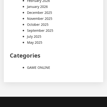
February 2026
January 2026
December 2025
November 2025
October 2025
September 2025
July 2025
May 2025
Categories
GAME ONLINE