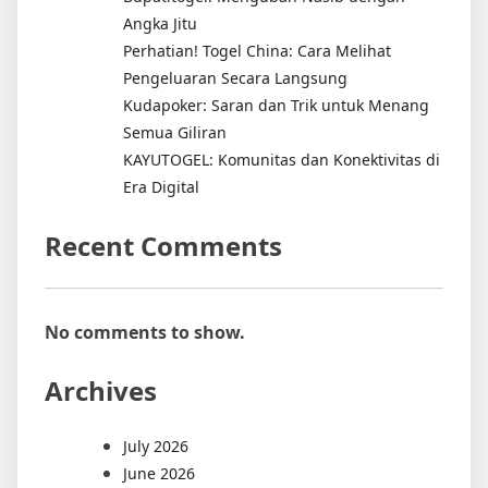
Angka Jitu
Perhatian! Togel China: Cara Melihat
Pengeluaran Secara Langsung
Kudapoker: Saran dan Trik untuk Menang
Semua Giliran
KAYUTOGEL: Komunitas dan Konektivitas di
Era Digital
Recent Comments
No comments to show.
Archives
July 2026
June 2026