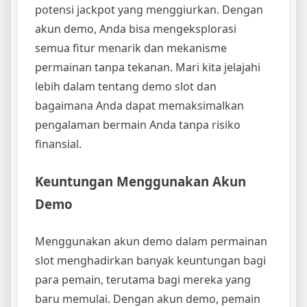
potensi jackpot yang menggiurkan. Dengan
akun demo, Anda bisa mengeksplorasi
semua fitur menarik dan mekanisme
permainan tanpa tekanan. Mari kita jelajahi
lebih dalam tentang demo slot dan
bagaimana Anda dapat memaksimalkan
pengalaman bermain Anda tanpa risiko
finansial.
Keuntungan Menggunakan Akun
Demo
Menggunakan akun demo dalam permainan
slot menghadirkan banyak keuntungan bagi
para pemain, terutama bagi mereka yang
baru memulai. Dengan akun demo, pemain