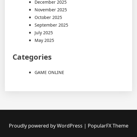
December 2025
November 2025
October 2025
September 2025
July 2025
May 2025
Categories
GAME ONLINE
Proudly powered by WordPress
|
PopularFX Theme