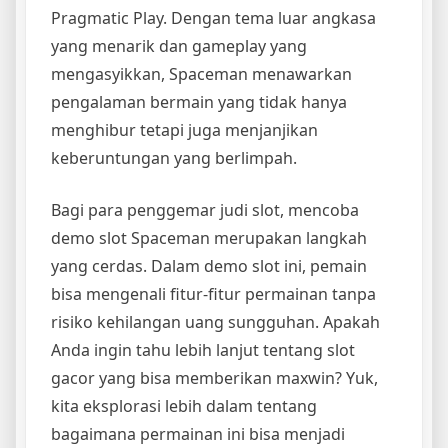
Pragmatic Play. Dengan tema luar angkasa
yang menarik dan gameplay yang
mengasyikkan, Spaceman menawarkan
pengalaman bermain yang tidak hanya
menghibur tetapi juga menjanjikan
keberuntungan yang berlimpah.
Bagi para penggemar judi slot, mencoba
demo slot Spaceman merupakan langkah
yang cerdas. Dalam demo slot ini, pemain
bisa mengenali fitur-fitur permainan tanpa
risiko kehilangan uang sungguhan. Apakah
Anda ingin tahu lebih lanjut tentang slot
gacor yang bisa memberikan maxwin? Yuk,
kita eksplorasi lebih dalam tentang
bagaimana permainan ini bisa menjadi