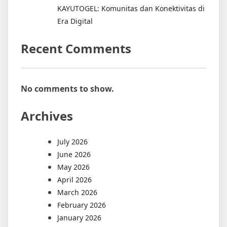
KAYUTOGEL: Komunitas dan Konektivitas di
Era Digital
Recent Comments
No comments to show.
Archives
July 2026
June 2026
May 2026
April 2026
March 2026
February 2026
January 2026