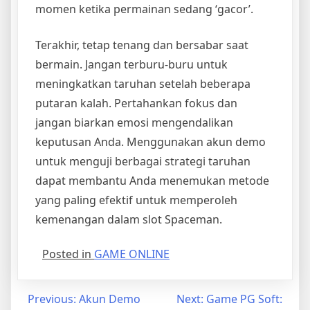
momen ketika permainan sedang ‘gacor’.
Terakhir, tetap tenang dan bersabar saat
bermain. Jangan terburu-buru untuk
meningkatkan taruhan setelah beberapa
putaran kalah. Pertahankan fokus dan
jangan biarkan emosi mengendalikan
keputusan Anda. Menggunakan akun demo
untuk menguji berbagai strategi taruhan
dapat membantu Anda menemukan metode
yang paling efektif untuk memperoleh
kemenangan dalam slot Spaceman.
Posted in
GAME ONLINE
Post
Previous:
Akun Demo
Next:
Game PG Soft: