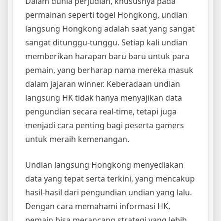
Dalam dunia perjudian, khususnya pada
permainan seperti togel Hongkong, undian
langsung Hongkong adalah saat yang sangat
sangat ditunggu-tunggu. Setiap kali undian
memberikan harapan baru baru untuk para
pemain, yang berharap nama mereka masuk
dalam jajaran winner. Keberadaan undian
langsung HK tidak hanya menyajikan data
pengundian secara real-time, tetapi juga
menjadi cara penting bagi peserta gamers
untuk meraih kemenangan.
Undian langsung Hongkong menyediakan
data yang tepat serta terkini, yang mencakup
hasil-hasil dari pengundian undian yang lalu.
Dengan cara memahami informasi HK,
pemain bisa merancang strategi yang lebih